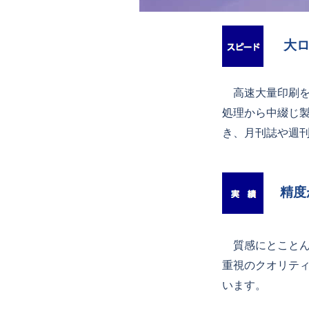
大
高速大量印刷を得
処理から中綴じ
き、月刊誌や週
精度
質感にとことん
重視のクオリテ
います。