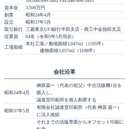
Tel.048-999-5492 Fax.048-999-5493
資本金
3,500万円
創業
昭和24年4月
設立
昭和37年5月
取引銀行
三菱東京UFJ銀行半田支店・商工中金熱田支店
従業員
64名（令和5年5月現在）
本社工場／敷地面積3,947m2（1195坪）
工場面積
■■■■■
建物面積3,657m2（1108坪）
会社沿革
榊原嘉一（代表の祖父）中古活版機1台を
昭和24年4月
購入し、
誠進堂印刷所を個人創業する
有限会社誠進堂印刷所（代表 榊原 嘉一）
昭和37年5月
に法人改組
それまでの活版専業からオフセット印刷に