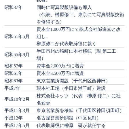
転身、
昭和37年
同時に写真製版設備も導入
（代表、榊原修二、東京にて写真製版技術
を修得する）
資本金1,000万円にて株式会社誠進堂と改
昭和51年5月
組し、
榊原修二が代表取締役に就く
半田市州の崎町に本社移転（現 第二工
昭和55年9月
場）
昭和57年
資本金2,000万円に増資
昭和61年
資本金3,500万円に増資
昭和63年
東京営業所開設（千代田区西神田）
平成7年
現本社工場（半田市潮干町）建設
株式会社ネッツ（代表 榊原 修二）に社
平成10年2月
名変更
平成11年3月
東京営業所を移転（千代田区神田須田町）
平成12年
名古屋営業所開設（中区瓦町）
平成17年5月
代表取締役に榊原 研が就任する