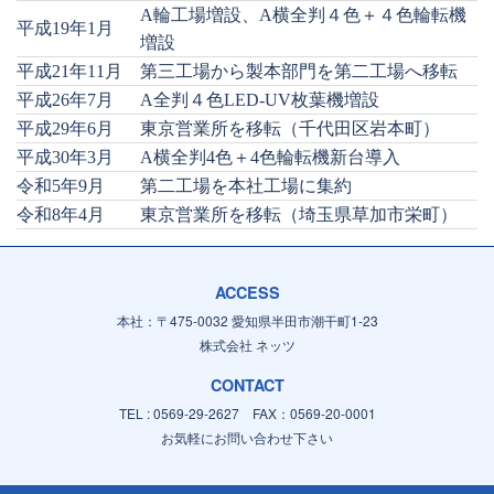
A輪工場増設、A横全判４色＋４色輪転機
平成19年1月
増設
平成21年11月
第三工場から製本部門を第二工場へ移転
平成26年7月
A全判４色LED-UV枚葉機増設
平成29年6月
東京営業所を移転（千代田区岩本町）
平成30年3月
A横全判4色＋4色輪転機新台導入
令和5年9月
第二工場を本社工場に集約
令和8年4月
東京営業所を移転（埼玉県草加市栄町）
ACCESS
本社：〒475-0032 愛知県半田市潮干町1-23
株式会社 ネッツ
CONTACT
TEL : 0569-29-2627 FAX：0569-20-0001
お気軽にお問い合わせ下さい